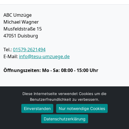
ABC Umzüge
Michael Wagner
Musfeldstraße 15
47051
Duisburg
Tel.:
01579-2621494
E-Mail:
info@tesu-umzuege.de
Öffnungszeiten:
Mo - Sa: 08:00 - 15:00 Uhr
Impressum
Diese Internetseite verwendet Cookies um die
Datenschutz
Benutzerfreundlichkeit zu verbessern.
Einverstanden
Nur notwendige Cookies
Umzugsservice
Datenschutzerklärung
Umzugsservice Duisburg
Büroumzug Duisburg