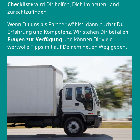
Checkliste
wird Dir helfen, Dich im neuen Land
zurechtzufinden.
Wenn Du uns als Partner wählst, dann buchst Du
Erfahrung und Kompetenz. Wir stehen Dir bei allen
Fragen zur Verfügung
und können Dir viele
wertvolle Tipps mit auf Deinem neuen Weg geben.