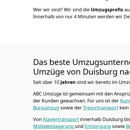
Wer wir sind? Wir sind die
Umzugsprofis
a
Innerhalb von nur
4
Minuten werden wir De
Das beste Umzugsuntern
Umzüge von
Duisburg
nac
Seit über
10
Jahren
sind wir bereits im Umz
ABC Umzüge
ist gemeinsam mit den Anspr
der Kunden gewachsen. Für uns ist der
Kuns
Büroumzug
sowie der
Tresortransport
kein
Von
Klaviertransport
innerhalb
Duisburg
bi
Möbeleinlagerung
und
Entsorgung
sowie
B