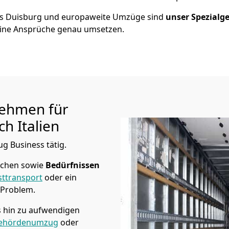
us
Duisburg
und europaweite Umzüge sind
unser Spezialge
ine Ansprüche genau umsetzen.
ehmen für
h Italien
ug Business tätig.
üchen sowie
Bedürfnissen
ttransport
oder ein
 Problem.
s hin zu aufwendigen
ehördenumzug
oder