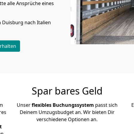
te alle Ansprüche eines
n
Duisburg
nach Italien
rhalten
Spar bares Geld
em
Unser
flexibles Buchungssystem
passt sich
E
res
Deinem Umzugsbudget an. Wir bieten Dir
verschiedene Optionen an.
t
en