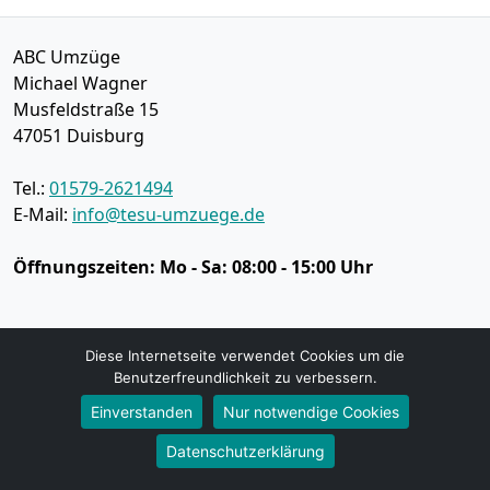
ABC Umzüge
Michael Wagner
Musfeldstraße 15
47051
Duisburg
Tel.:
01579-2621494
E-Mail:
info@tesu-umzuege.de
Öffnungszeiten:
Mo - Sa: 08:00 - 15:00 Uhr
Impressum
Diese Internetseite verwendet Cookies um die
Datenschutz
Benutzerfreundlichkeit zu verbessern.
Einverstanden
Nur notwendige Cookies
Umzugsservice
Datenschutzerklärung
Umzugsservice Duisburg
Büroumzug Duisburg