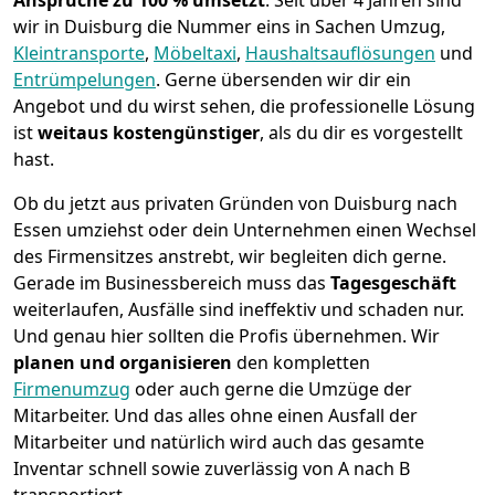
Ansprüche zu 100 % umsetzt
. Seit über 4 Jahren sind
wir in Duisburg die Nummer eins in Sachen Umzug,
Kleintransporte
,
Möbeltaxi
,
Haushaltsauflösungen
und
Entrümpelungen
.
Gerne übersenden wir dir ein
Angebot und du wirst sehen, die professionelle Lösung
ist
weitaus kostengünstiger
, als du dir es vorgestellt
hast.
Ob du jetzt aus privaten Gründen von Duisburg nach
Essen umziehst oder dein Unternehmen einen Wechsel
des Firmensitzes anstrebt, wir begleiten dich gerne.
Gerade im Businessbereich muss das
Tagesgeschäft
weiterlaufen, Ausfälle sind ineffektiv und schaden nur.
Und genau hier sollten die Profis übernehmen.
Wir
planen und organisieren
den kompletten
Firmenumzug
oder auch gerne die Umzüge der
Mitarbeiter. Und das alles ohne einen Ausfall der
Mitarbeiter und natürlich wird auch das gesamte
Inventar schnell sowie zuverlässig von A nach B