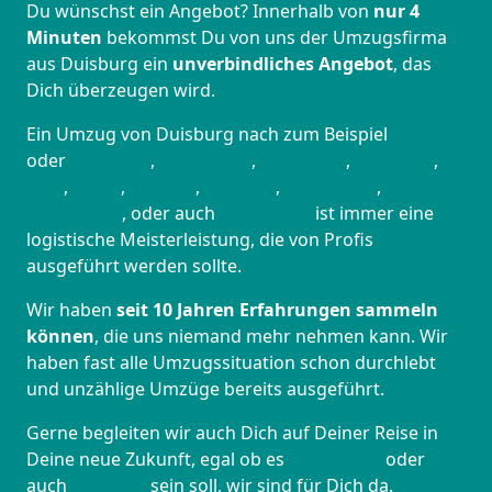
Du wünschst ein Angebot? Innerhalb von
nur 4
Minuten
bekommst Du von uns der Umzugsfirma
aus Duisburg ein
unverbindliches Angebot
, das
Dich überzeugen wird.
Ein Umzug von Duisburg nach zum Beispiel
Berlin
oder
Hamburg
,
Osnabrück
,
Ingolstadt
,
München
,
Köln
,
Essen
,
Bremen
,
Dresden
,
Heidelberg
,
Leverkusen
, oder auch
Remscheid
ist immer eine
logistische Meisterleistung, die von Profis
ausgeführt werden sollte.
Wir haben
seit
10 Jahren Erfahrungen sammeln
können
, die uns niemand mehr nehmen kann. Wir
haben fast alle Umzugssituation schon durchlebt
und unzählige Umzüge bereits ausgeführt.
Gerne begleiten wir auch Dich auf Deiner Reise in
Deine neue Zukunft, egal ob es
Düsseldorf
oder
auch
Potsdam
sein soll, wir sind für Dich da.