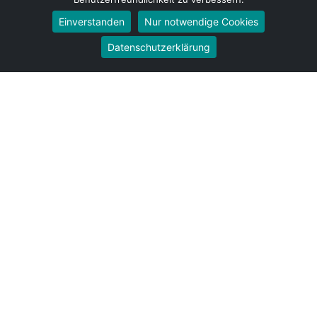
Umzug von Duisburg nach Wolfsburg
Einverstanden
Nur notwendige Cookies
Umzug von Duisburg nach Bottrop
Umzug von Duisburg nach Göttingen
Datenschutzerklärung
Umzug von Duisburg nach Reutlingen
Umzug von Duisburg nach Bremer­haven
Umzug von Duisburg nach Koblenz
Umzug von Duisburg nach Erlangen
Umzug von Duisburg nach Bergisch Gladbach
Umzug von Duisburg nach Remscheid
Umzug von Duisburg nach Jena
Umzug von Duisburg nach Recklinghausen
Umzug von Duisburg nach Trier
Umzug von Duisburg nach Salzgitter
Umzug von Duisburg nach Moers
Umzug von Duisburg nach Siegen
Umzug von Duisburg nach Hildesheim
Umzug von Duisburg nach Gütersloh