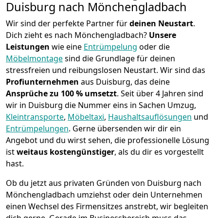
Duisburg nach Mönchen­gladbach
Wir sind der perfekte Partner für
deinen Neustart
.
Dich zieht es nach Mönchen­gladbach?
Unsere
Leistungen
wie eine
Entrümpelung
oder die
Möbelmontage
sind die Grundlage für deinen
stressfreien und reibungslosen Neustart.
Wir sind das
Profiunternehmen
aus Duisburg, das deine
Ansprüche zu 100 % umsetzt
. Seit über 4 Jahren sind
wir in Duisburg die Nummer eins in Sachen Umzug,
Kleintransporte
,
Möbeltaxi
,
Haushaltsauflösungen
und
Entrümpelungen
.
Gerne übersenden wir dir ein
Angebot und du wirst sehen, die professionelle Lösung
ist
weitaus kostengünstiger
, als du dir es vorgestellt
hast.
Ob du jetzt aus privaten Gründen von Duisburg nach
Mönchen­gladbach umziehst oder dein Unternehmen
einen Wechsel des Firmensitzes anstrebt, wir begleiten