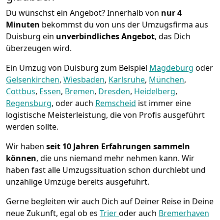
Du wünschst ein Angebot? Innerhalb von
nur 4
Minuten
bekommst du von uns der Umzugsfirma aus
Duisburg ein
unverbindliches Angebot
, das Dich
überzeugen wird.
Ein Umzug von Duisburg zum Beispiel
Magdeburg
oder
Gelsenkirchen
,
Wiesbaden
,
Karlsruhe
,
München
,
Cottbus
,
Essen
,
Bremen
,
Dresden
,
Heidelberg
,
Regensburg
, oder auch
Remscheid
ist immer eine
logistische Meisterleistung, die von Profis ausgeführt
werden sollte.
Wir haben
seit
10 Jahren Erfahrungen sammeln
können
, die uns niemand mehr nehmen kann. Wir
haben fast alle Umzugssituation schon durchlebt und
unzählige Umzüge bereits ausgeführt.
Gerne begleiten wir auch Dich auf Deiner Reise in Deine
neue Zukunft, egal ob es
Trier
oder auch
Bremer­haven