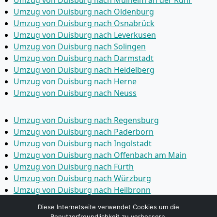
Umzug von Duisburg nach Mülheim an der Ruhr
Umzug von Duisburg nach Oldenburg
Umzug von Duisburg nach Osnabrück
Umzug von Duisburg nach Leverkusen
Umzug von Duisburg nach Solingen
Umzug von Duisburg nach Darmstadt
Umzug von Duisburg nach Heidelberg
Umzug von Duisburg nach Herne
Umzug von Duisburg nach Neuss
Umzug von Duisburg nach Regensburg
Umzug von Duisburg nach Paderborn
Umzug von Duisburg nach Ingolstadt
Umzug von Duisburg nach Offenbach am Main
Umzug von Duisburg nach Fürth
Umzug von Duisburg nach Würzburg
Umzug von Duisburg nach Heilbronn
Umzug von Duisburg nach Ulm
Diese Internetseite verwendet Cookies um die
Umzug von Duisburg nach Pforzheim
Benutzerfreundlichkeit zu verbessern.