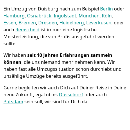
Ein Umzug von Duisburg nach zum Beispiel
Berlin
oder
Hamburg
,
Osnabrück
,
Ingolstadt
,
München
,
Köln
,
Essen
,
Bremen
,
Dresden
,
Heidelberg
,
Leverkusen
, oder
auch
Remscheid
ist immer eine logistische
Meisterleistung, die von Profis ausgeführt werden
sollte.
Wir haben
seit
10 Jahren Erfahrungen sammeln
können
, die uns niemand mehr nehmen kann. Wir
haben fast alle Umzugssituation schon durchlebt und
unzählige Umzüge bereits ausgeführt.
Gerne begleiten wir auch Dich auf Deiner Reise in Deine
neue Zukunft, egal ob es
Düsseldorf
oder auch
Potsdam
sein soll, wir sind für Dich da.