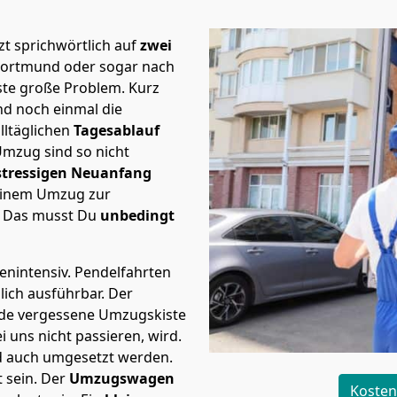
t sprichwörtlich auf
zwei
 Dortmund oder sogar nach
ste große Problem.
Kurz
d noch einmal die
lltäglichen
Tagesablauf
Umzug sind so nicht
stressigen Neuanfang
 einem Umzug zur
. Das musst Du
unbedingt
tenintensiv. Pendelfahrten
lich ausführbar.
Der
Jede vergessene Umzugskiste
i uns nicht passieren, wird.
d auch umgesetzt werden.
 sein. Der
Umzugswagen
Kosten