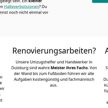
elegt sein. Ein
kleiner
den
Halteverbotszonen
? Du
nst noch nicht einmal vor
Renovierungsarbeiten?
Unsere Umzugshelfer und Handwerker in
Duisburg sind wahre
Meister ihres Fachs
. Von
S
der Wand bis zum Fußboden führen wir alle
r.
Aufgaben kostengünstig und fachmännisch
Du
e
aus.
k
wir
fü
h
st