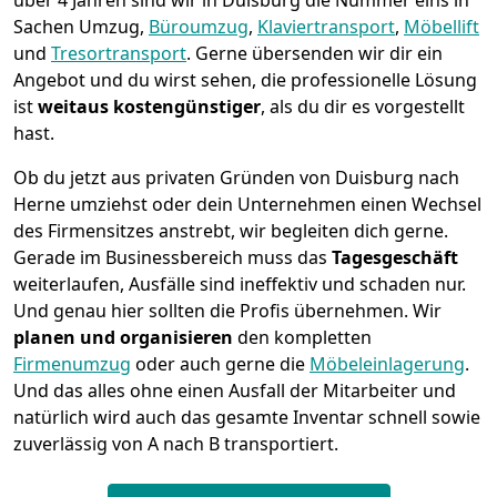
über 4 Jahren sind wir in Duisburg die Nummer eins in
Sachen Umzug,
Büroumzug
,
Klaviertransport
,
Möbellift
und
Tresortransport
.
Gerne übersenden wir dir ein
Angebot und du wirst sehen, die professionelle Lösung
ist
weitaus kostengünstiger
, als du dir es vorgestellt
hast.
Ob du jetzt aus privaten Gründen von Duisburg nach
Herne umziehst oder dein Unternehmen einen Wechsel
des Firmensitzes anstrebt, wir begleiten dich gerne.
Gerade im Businessbereich muss das
Tagesgeschäft
weiterlaufen, Ausfälle sind ineffektiv und schaden nur.
Und genau hier sollten die Profis übernehmen.
Wir
planen und organisieren
den kompletten
Firmenumzug
oder auch gerne die
Möbeleinlagerung
.
Und das alles ohne einen Ausfall der Mitarbeiter und
natürlich wird auch das gesamte Inventar schnell sowie
zuverlässig von A nach B transportiert.