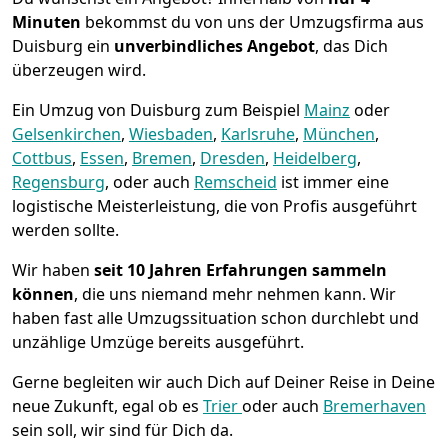
Minuten
bekommst du von uns der Umzugsfirma aus
Duisburg ein
unverbindliches Angebot
, das Dich
überzeugen wird.
Ein Umzug von Duisburg zum Beispiel
Mainz
oder
Gelsenkirchen
,
Wiesbaden
,
Karlsruhe
,
München
,
Cottbus
,
Essen
,
Bremen
,
Dresden
,
Heidelberg
,
Regensburg
, oder auch
Remscheid
ist immer eine
logistische Meisterleistung, die von Profis ausgeführt
werden sollte.
Wir haben
seit
10 Jahren Erfahrungen sammeln
können
, die uns niemand mehr nehmen kann. Wir
haben fast alle Umzugssituation schon durchlebt und
unzählige Umzüge bereits ausgeführt.
Gerne begleiten wir auch Dich auf Deiner Reise in Deine
neue Zukunft, egal ob es
Trier
oder auch
Bremer­haven
sein soll, wir sind für Dich da.