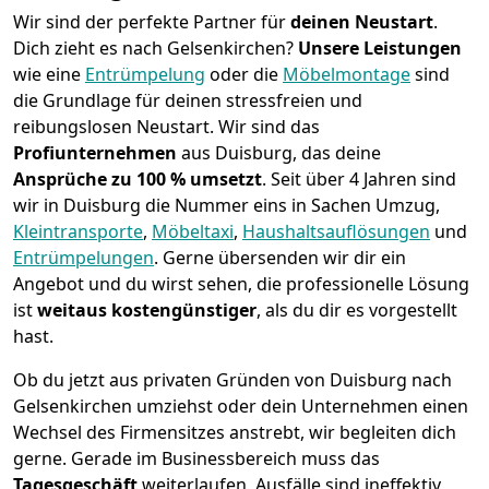
Wir sind der perfekte Partner für
deinen Neustart
.
Dich zieht es nach Gelsenkirchen?
Unsere Leistungen
wie eine
Entrümpelung
oder die
Möbelmontage
sind
die Grundlage für deinen stressfreien und
reibungslosen Neustart.
Wir sind das
Profiunternehmen
aus Duisburg, das deine
Ansprüche zu 100 % umsetzt
. Seit über 4 Jahren sind
wir in Duisburg die Nummer eins in Sachen Umzug,
Kleintransporte
,
Möbeltaxi
,
Haushaltsauflösungen
und
Entrümpelungen
.
Gerne übersenden wir dir ein
Angebot und du wirst sehen, die professionelle Lösung
ist
weitaus kostengünstiger
, als du dir es vorgestellt
hast.
Ob du jetzt aus privaten Gründen von Duisburg nach
Gelsenkirchen umziehst oder dein Unternehmen einen
Wechsel des Firmensitzes anstrebt, wir begleiten dich
gerne. Gerade im Businessbereich muss das
Tagesgeschäft
weiterlaufen, Ausfälle sind ineffektiv