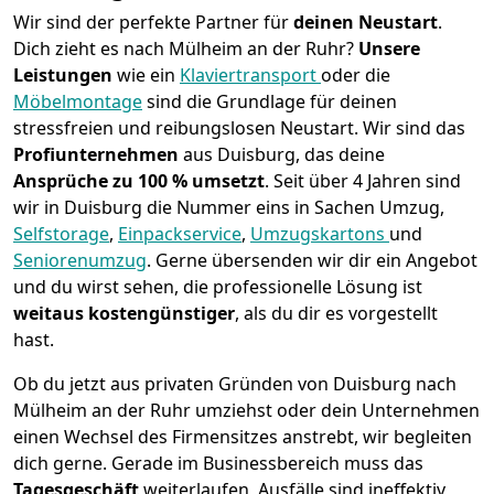
Wir sind der perfekte Partner für
deinen Neustart
.
Dich zieht es nach Mülheim an der Ruhr?
Unsere
Leistungen
wie ein
Klaviertransport
oder die
Möbelmontage
sind die Grundlage für deinen
stressfreien und reibungslosen Neustart.
Wir sind das
Profiunternehmen
aus Duisburg, das deine
Ansprüche zu 100 % umsetzt
. Seit über 4 Jahren sind
wir in Duisburg die Nummer eins in Sachen Umzug,
Selfstorage
,
Einpackservice
,
Umzugskartons
und
Seniorenumzug
.
Gerne übersenden wir dir ein Angebot
und du wirst sehen, die professionelle Lösung ist
weitaus kostengünstiger
, als du dir es vorgestellt
hast.
Ob du jetzt aus privaten Gründen von Duisburg nach
Mülheim an der Ruhr umziehst oder dein Unternehmen
einen Wechsel des Firmensitzes anstrebt, wir begleiten
dich gerne. Gerade im Businessbereich muss das
Tagesgeschäft
weiterlaufen, Ausfälle sind ineffektiv